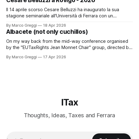
Cesare Belluzzi a Rovigo - 2026
establishment (PE) PPT PICACARLOTTA PICAThe digital
economy and the concept of a
Il 14 aprile scorso Cesare Belluzzi ha inaugurato la sua
stagione seminariale all'Università di Ferrara con un
seminario dedicato al "trar danaro" nelle situazioni di finanza
By Marco Greggi
18 Apr 2026
ordinaria e straordinaria nell'ancien régime: un classico dal
Albacete (not only cuchillos)
sul lavoro monografico "Il Danaro del Re" edito
On my way back from the mid-way conference organised
by the "EUTaxRights Jean Monnet Chair" group, directed by
Professor Saturnina Moreno Gonzales. It was an occasion to
By Marco Greggi
17 Apr 2026
present on the latest ECHR decisions on tax procedure and
to meet new and old friends. The city was a
ITax
Thoughts, Ideas, Taxes and Ferrara