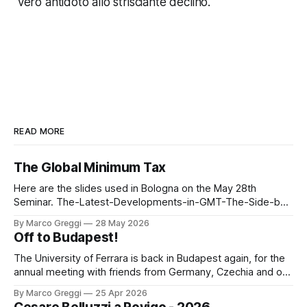
vero antidoto allo strisciante declino.
READ MORE
The Global Minimum Tax
Here are the slides used in Bologna on the May 28th
Seminar. The-Latest-Developments-in-GMT-The-Side-by-
Side-Package (3)by Marco GreggiThe-Latest-
By Marco Greggi
28 May 2026
Developments-in-GMT-The-Side-by-Side-Package
Off to Budapest!
(3).pdf3 MBdownload-circle
The University of Ferrara is back in Budapest again, for the
annual meeting with friends from Germany, Czechia and of
course, Hungary. A new delegation, the same spirit! The
By Marco Greggi
25 Apr 2026
digital economy and the concept of a digital permanent